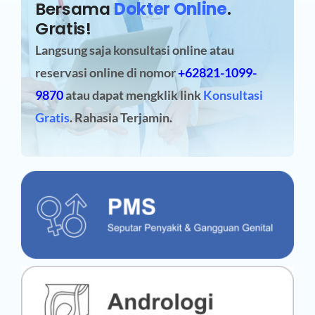
Bersama
Dokter Online
.
Gratis!
Langsung saja konsultasi online atau
reservasi online
di nomor
+62821-1099-
9870
atau dapat mengklik link
Konsultasi
Gratis
. Rahasia Terjamin.