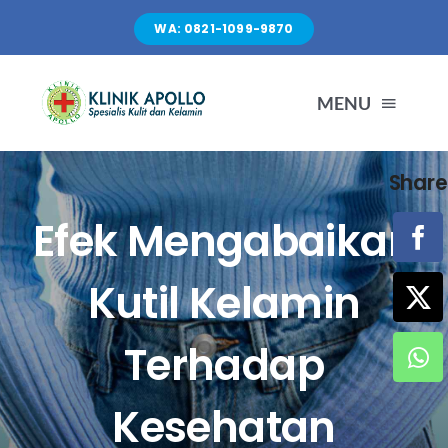
Skip
WA: 0821-1099-9870
to
content
MENU
Share
TENTANG KAMI
Efek Mengabaikan
LAYANAN
Kutil Kelamin
FASILITAS
Terhadap
ARTIKEL
Kesehatan