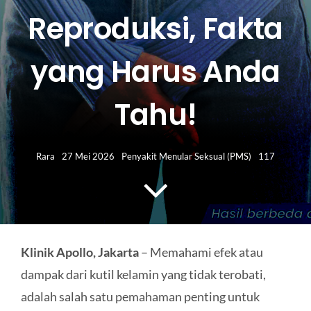
HUBUNGI KAMI
Reproduksi, Fakta
Search
yang Harus Anda
for:
Tahu!
Rara
27 Mei 2026
Penyakit Menular Seksual (PMS)
117
Klinik Apollo, Jakarta
– Memahami efek atau
dampak dari kutil kelamin yang tidak terobati,
adalah salah satu pemahaman penting untuk