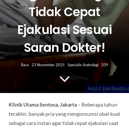
HUBUNGI KAMI
Tidak Cepat
Search
Ejakulasi Sesuai
for:
Saran Dokter!
Rara
23 November 2025
Spesialis Andrologi
339
Klinik Utama Sentosa, Jakarta
– Beberapa tahun
terakhir, banyak pria yang mengonsumsi obat kuat
sebagai cara instan agar tidak cepat ejakulasi saat