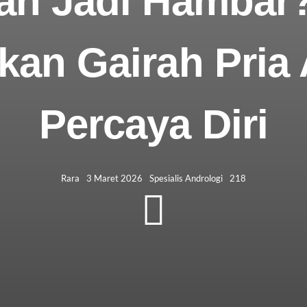
n Jadi Hambar? 
kan Gairah Pria 
Percaya Diri
Rara
3 Maret 2026
Spesialis Andrologi
218