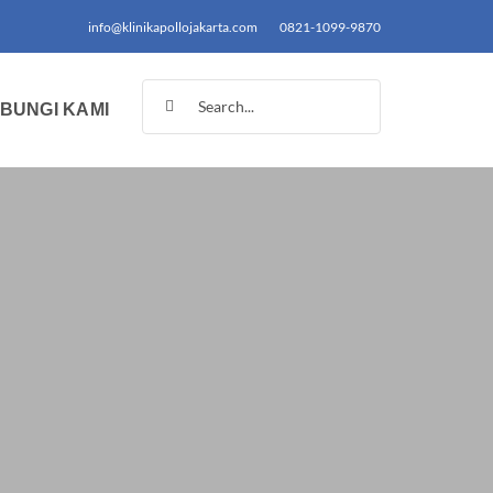
info@klinikapollojakarta.com
0821-1099-9870
Search
BUNGI KAMI
for: