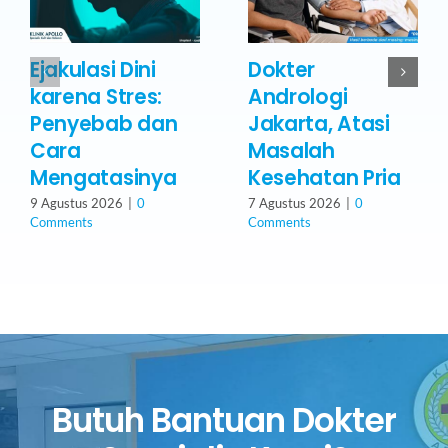
Ejakulasi Dini
Dokter
karena Stres:
Andrologi
Penyebab dan
Jakarta, Atasi
Cara
Masalah
Mengatasinya
Kesehatan Pria
9 Agustus 2026
|
0
7 Agustus 2026
|
0
Comments
Comments
Butuh Bantuan Dokter