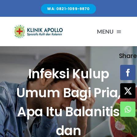
Skip
WA: 0821-1099-9870
to
content
MENU
Share
TENTANG KAMI
Infeksi Kulup
LAYANAN
Umum Bagi Pria,
FASILITAS
Apa Itu Balanitis
ARTIKEL
dan