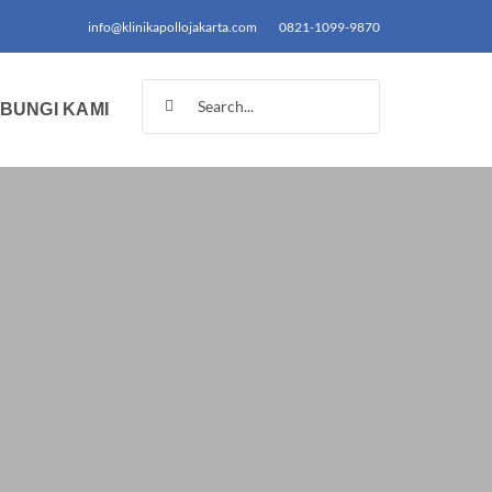
info@klinikapollojakarta.com
0821-1099-9870
Search
BUNGI KAMI
for: