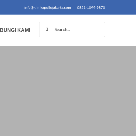
info@klinikapollojakarta.com
0821-1099-9870
Search
BUNGI KAMI
for: