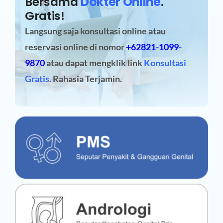
Bersama
Dokter Online
.
Gratis!
Langsung saja konsultasi online atau
reservasi online
di nomor
+62821-1099-
9870
atau dapat mengklik link
Konsultasi
Gratis
. Rahasia Terjamin.