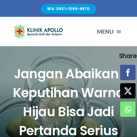
Skip
WA: 0821-1099-9870
to
content
MENU
Share
TENTANG KAMI
Jangan Abaikan!
LAYANAN
Keputihan Warna
FASILITAS
Hijau Bisa Jadi
ARTIKEL
Pertanda Serius