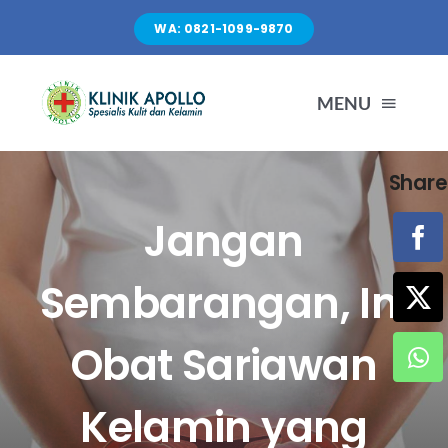
Skip
WA: 0821-1099-9870
to
content
MENU
Share
TENTANG KAMI
Jangan
LAYANAN
Sembarangan, Ini
FASILITAS
Obat Sariawan
ARTIKEL
Kelamin yang