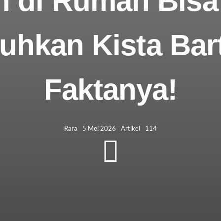
 di Rumah Bisa
kan Kista Bart
Faktanya!
Rara
5 Mei 2026
Artikel
114