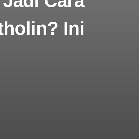
 Jadi Cara
holin? Ini