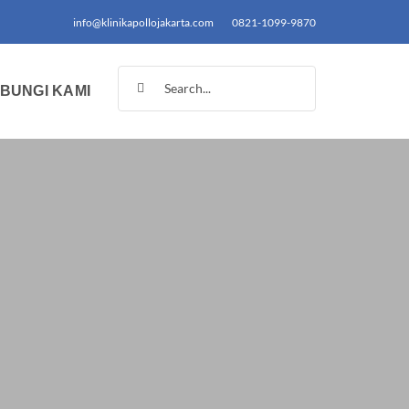
info@klinikapollojakarta.com
0821-1099-9870
Search
BUNGI KAMI
for: