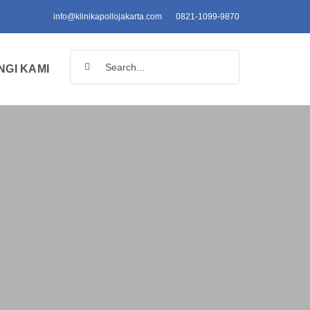
info@klinikapollojakarta.com
0821-1099-9870
Search
GI KAMI
for: