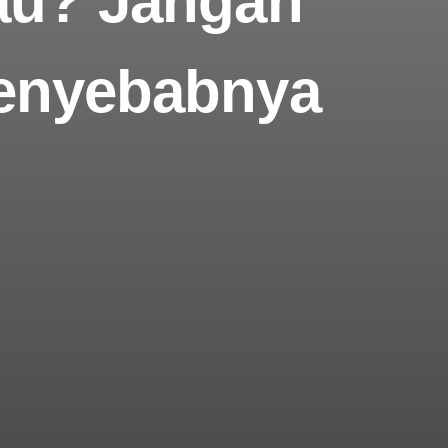
au? Jangan
Penyebabnya