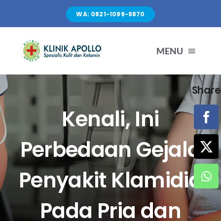
Skip
WA: 0821-1099-9870
to
content
MENU
Share
TENTANG KAMI
Kenali, Ini
LAYANAN
Perbedaan Gejala
FASILITAS
Penyakit Klamidia
ARTIKEL
Pada Pria dan