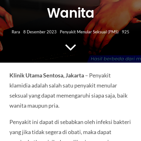
HUBUNGI KAMI
Wanita
Search
for:
Rara
8 Desember 2023
Penyakit Menular Seksual (PMS)
925
Klinik Utama Sentosa, Jakarta
– Penyakit
klamidia adalah salah satu penyakit menular
seksual yang dapat memengaruhi siapa saja, baik
wanita maupun pria.
Penyakit ini dapat di sebabkan oleh infeksi bakteri
yang jika tidak segera di obati, maka dapat