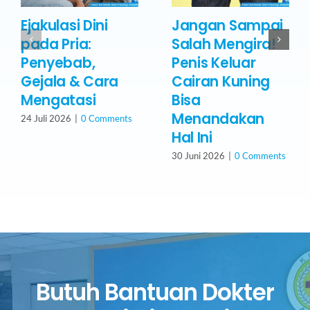
Ejakulasi Dini
Jangan Sampai
pada Pria:
Salah Mengira!
Penyebab,
Penis Keluar
Gejala & Cara
Cairan Kuning
Mengatasi
Bisa
Menandakan
24 Juli 2026
|
0 Comments
Hal Ini
30 Juni 2026
|
0 Comments
Butuh Bantuan Dokter