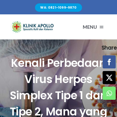
Skip
WA: 0821-1099-9870
to
content
MENU
Share
TENTANG KAMI
Kenali Perbedaan
LAYANAN
Virus Herpes
FASILITAS
Simplex Tipe 1 dan
ARTIKEL
Tipe 2, Mana yang