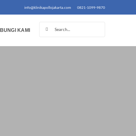
info@klinikapollojakarta.com
0821-1099-9870
Search
BUNGI KAMI
for: