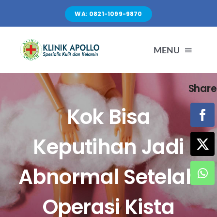
Skip
WA: 0821-1099-9870
to
content
MENU
Share
TENTANG KAMI
Kok Bisa
LAYANAN
Keputihan Jadi
FASILITAS
Abnormal Setelah
ARTIKEL
Operasi Kista