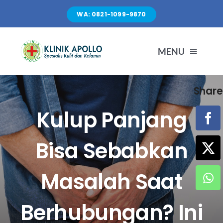
Skip
WA: 0821-1099-9870
to
content
MENU
Share
TENTANG KAMI
Kulup Panjang
LAYANAN
Bisa Sebabkan
FASILITAS
Masalah Saat
ARTIKEL
Berhubungan? Ini