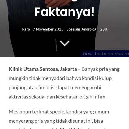
HUBUNGI KAMI
Faktanya!
Search
for:
Rara
7 November 2025
Spesialis Andrologi
288
Klinik Utama Sentosa, Jakarta
– Banyak pria yang
mungkin tidak menyadari bahwa kondisi kulup
panjang atau fimosis, dapat memengaruhi
aktivitas seksual dan kesehatan organ intim.
Meskipun terlihat speele, kondisi yang umum
menyerang pria yang tidak disunat ini, bisa