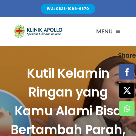
Skip
WA: 0821-1099-9870
to
content
MENU
Share
TENTANG KAMI
Kutil Kelamin
LAYANAN
Ringan yang
FASILITAS
Kamu Alami Bisa
ARTIKEL
Bertambah Parah,