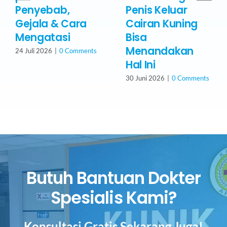
Penyebab,
Penis Keluar
Gejala & Cara
Cairan Kuning
Mengatasi
Bisa
Menandakan
24 Juli 2026
|
0 Comments
Hal Ini
30 Juni 2026
|
0 Comments
Butuh Bantuan Dokter
Spesialis Kami?
Konsultasi Gratis Sekarang Juga!