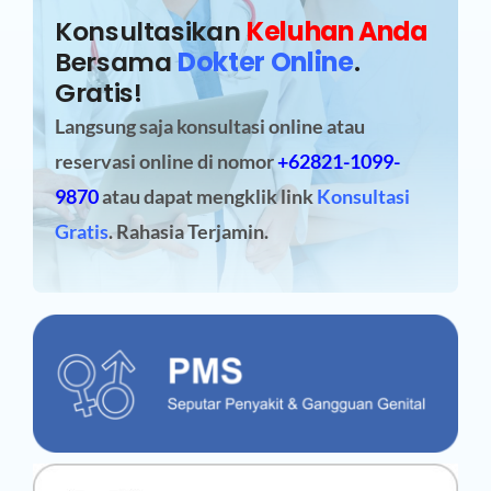
Konsultasikan
Keluhan Anda
Bersama
Dokter Online
.
Gratis!
Langsung saja konsultasi online atau
reservasi online
di nomor
+62821-1099-
9870
atau dapat mengklik link
Konsultasi
Gratis
. Rahasia Terjamin.