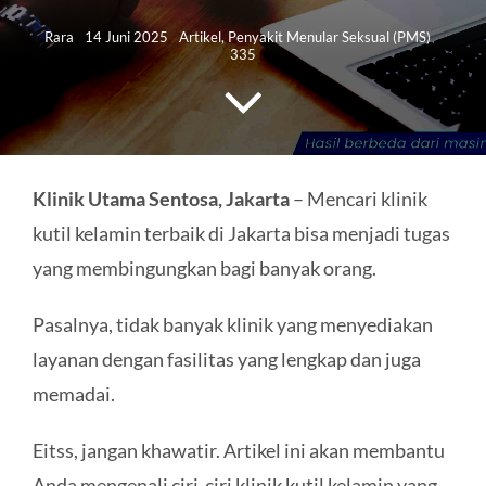
HUBUNGI KAMI
Rara
14 Juni 2025
Artikel
,
Penyakit Menular Seksual (PMS)
335
Search
for:
Klinik Utama Sentosa, Jakarta
– Mencari klinik
kutil kelamin terbaik di Jakarta bisa menjadi tugas
yang membingungkan bagi banyak orang.
Pasalnya, tidak banyak klinik yang menyediakan
layanan dengan fasilitas yang lengkap dan juga
memadai.
Eitss, jangan khawatir. Artikel ini akan membantu
Anda mengenali ciri-ciri klinik kutil kelamin yang