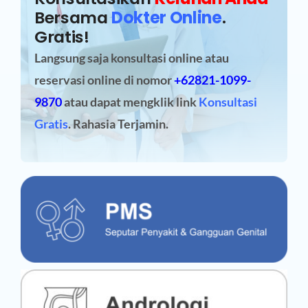
Bersama
Dokter Online
.
Gratis!
Langsung saja konsultasi online atau
reservasi online
di nomor
+62821-1099-
9870
atau dapat mengklik link
Konsultasi
Gratis
. Rahasia Terjamin.