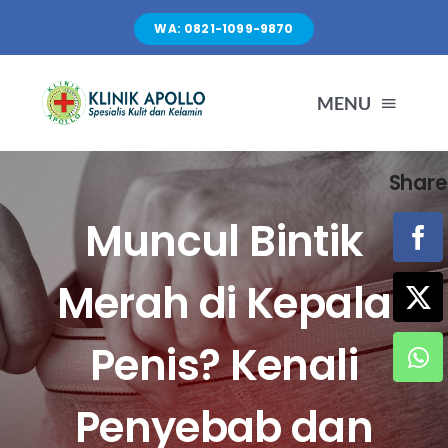
Skip
WA: 0821-1099-9870
to
content
MENU
Share
TENTANG KAMI
Muncul Bintik
LAYANAN
Merah di Kepala
FASILITAS
Penis? Kenali
ARTIKEL
Penyebab dan