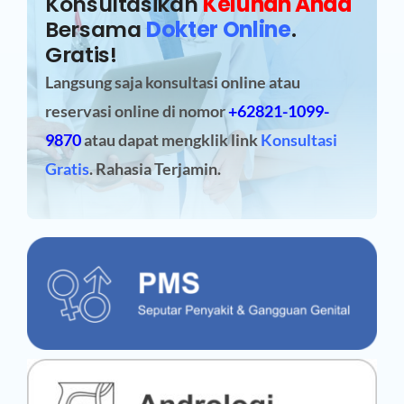
Konsultasikan
Keluhan Anda
Bersama
Dokter Online
.
Gratis!
Langsung saja konsultasi online atau
reservasi online
di nomor
+62821-1099-
9870
atau dapat mengklik link
Konsultasi
Gratis
. Rahasia Terjamin.