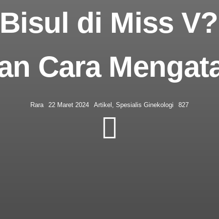
Bisul di Miss V? 
n Cara Mengata
Rara
22 Maret 2024
Artikel
,
Spesialis Ginekologi
827