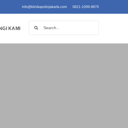
info@klinikapollojakarta.com
0821-1099-9870
Search
GI KAMI
for: