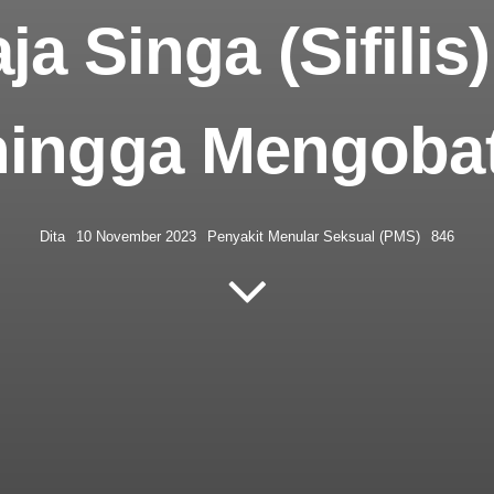
ja Singa (Sifili
hingga Mengobat
Dita
10 November 2023
Penyakit Menular Seksual (PMS)
846