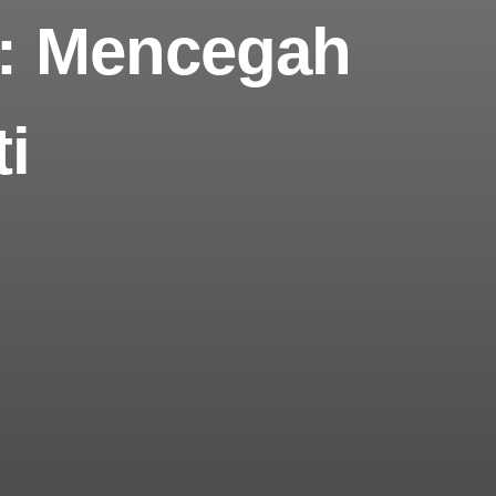
s): Mencegah
i