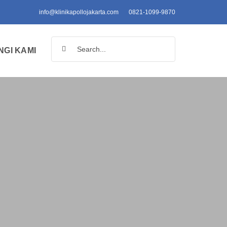
info@klinikapollojakarta.com
0821-1099-9870
Search
GI KAMI
for: