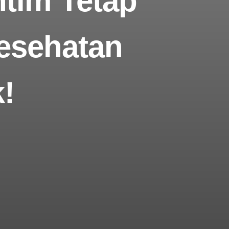
tim Tetap
esehatan
!