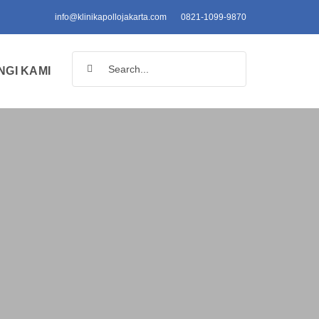
info@klinikapollojakarta.com
0821-1099-9870
Search
GI KAMI
for: