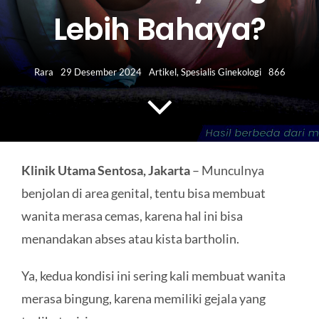
HUBUNGI KAMI
Lebih Bahaya?
Search
for:
Rara
29 Desember 2024
Artikel
,
Spesialis Ginekologi
866
Klinik Utama Sentosa, Jakarta
– Munculnya
benjolan di area genital, tentu bisa membuat
wanita merasa cemas, karena hal ini bisa
menandakan abses atau kista bartholin.
Ya, kedua kondisi ini sering kali membuat wanita
merasa bingung, karena memiliki gejala yang