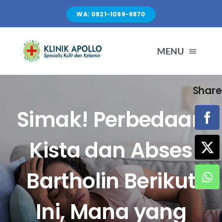
Skip
WA: 0821-1099-9870
to
content
MENU
Share
TENTANG KAMI
Simak! Perbedaan
LAYANAN
Kista dan Abses
FASILITAS
Bartholin Berikut
ARTIKEL
Ini, Mana yang