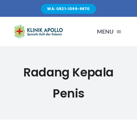
Skip
WA: 0821-1099-9870
to
content
MENU
TENTANG KAMI
Radang Kepala
LAYANAN
Penis
FASILITAS
ARTIKEL