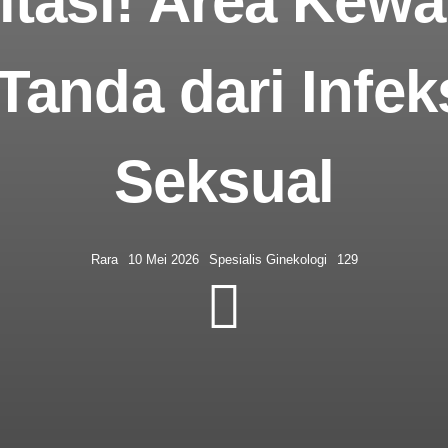
itasi! Area Kewa
 Tanda dari Infek
Seksual
Rara
10 Mei 2026
Spesialis Ginekologi
129