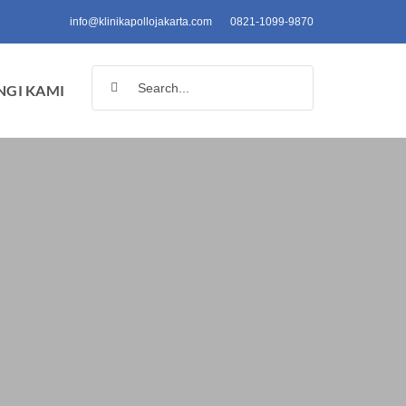
info@klinikapollojakarta.com
0821-1099-9870
Search
GI KAMI
for: