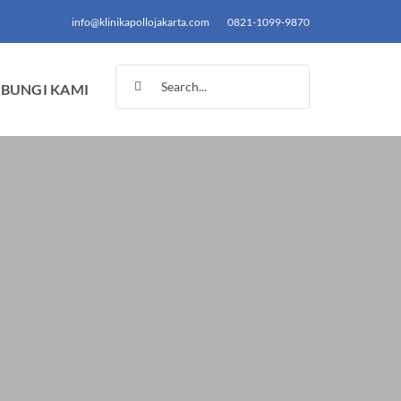
info@klinikapollojakarta.com
0821-1099-9870
Search
BUNGI KAMI
for: