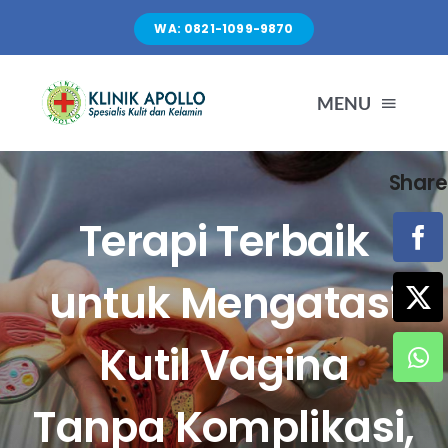
Skip
WA: 0821-1099-9870
to
content
MENU
Share
TENTANG KAMI
Terapi Terbaik
LAYANAN
untuk Mengatasi
FASILITAS
Kutil Vagina
ARTIKEL
Tanpa Komplikasi,