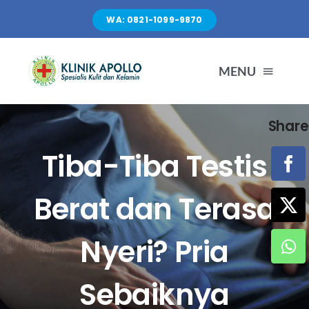
Skip
WA: 0821-1099-9870
to
content
MENU
Share
TENTANG KAMI
Tiba-Tiba Testis
LAYANAN
Berat dan Terasa
FASILITAS
Nyeri? Pria
ARTIKEL
Sebaiknya