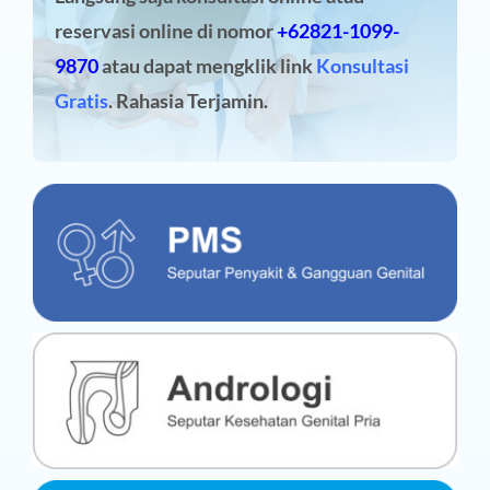
reservasi online
di nomor
+62821-1099-
9870
atau dapat mengklik link
Konsultasi
Gratis
. Rahasia Terjamin.