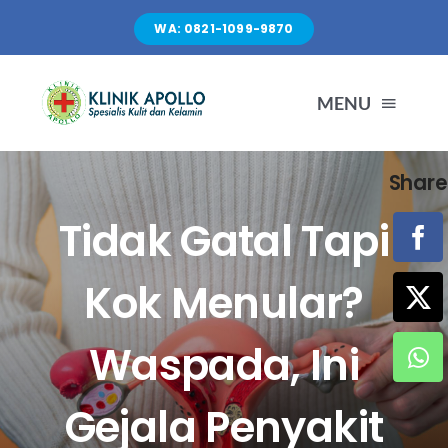
Skip
WA: 0821-1099-9870
to
content
MENU
Share
TENTANG KAMI
Tidak Gatal Tapi
LAYANAN
Kok Menular?
FASILITAS
Waspada, Ini
ARTIKEL
Gejala Penyakit