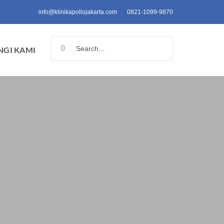
info@klinikapollojakarta.com
0821-1099-9870
Search
GI KAMI
for: