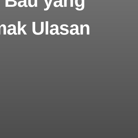
n Bau yang
mak Ulasan