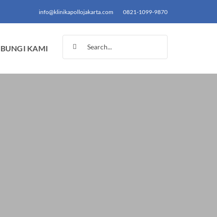
info@klinikapollojakarta.com
0821-1099-9870
Search
BUNGI KAMI
for: