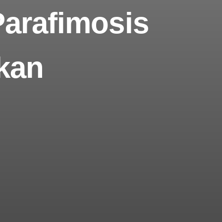
Parafimosis
kan