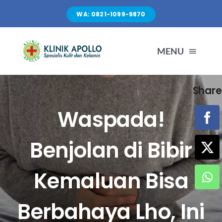
Skip
WA: 0821-1099-9870
to
content
MENU
Share
TENTANG KAMI
Waspada!
LAYANAN
Benjolan di Bibir
FASILITAS
Kemaluan Bisa
ARTIKEL
Berbahaya Lho, Ini