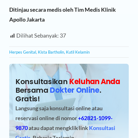
Ditinjau secara medis oleh Tim Medis Klinik
Apollo Jakarta
Dilihat Sebanyak:
37
Herpes Genital
,
Kista Bartholin
,
Kutil Kelamin
Konsultasikan
Keluhan Anda
Bersama
Dokter Online
.
Gratis!
Langsung saja konsultasi online atau
reservasi online
di nomor
+62821-1099-
9870
atau dapat mengklik link
Konsultasi
Gratis
. Rahasia Terjamin.