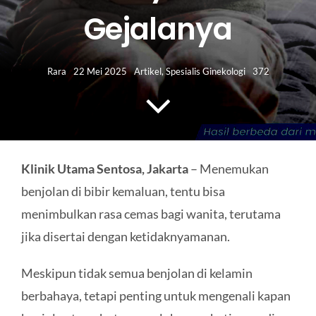
HUBUNGI KAMI
Gejalanya
Search
for:
Rara
22 Mei 2025
Artikel
,
Spesialis Ginekologi
372
Klinik Utama Sentosa, Jakarta
– Menemukan
benjolan di bibir kemaluan, tentu bisa
menimbulkan rasa cemas bagi wanita, terutama
jika disertai dengan ketidaknyamanan.
Meskipun tidak semua benjolan di kelamin
berbahaya, tetapi penting untuk mengenali kapan