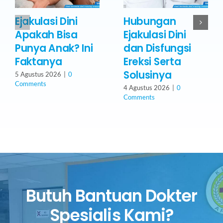
Ejakulasi Dini
Hubungan
Apakah Bisa
Ejakulasi Dini
Punya Anak? Ini
dan Disfungsi
Faktanya
Ereksi Serta
Solusinya
5 Agustus 2026
|
0
Comments
4 Agustus 2026
|
0
Comments
Butuh Bantuan Dokter
Spesialis Kami?