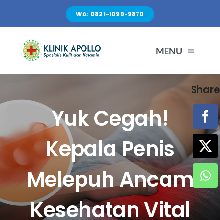
Skip
WA: 0821-1099-9870
to
content
MENU
Share
TENTANG KAMI
Yuk Cegah!
LAYANAN
Kepala Penis
FASILITAS
Melepuh Ancam
ARTIKEL
Kesehatan Vital