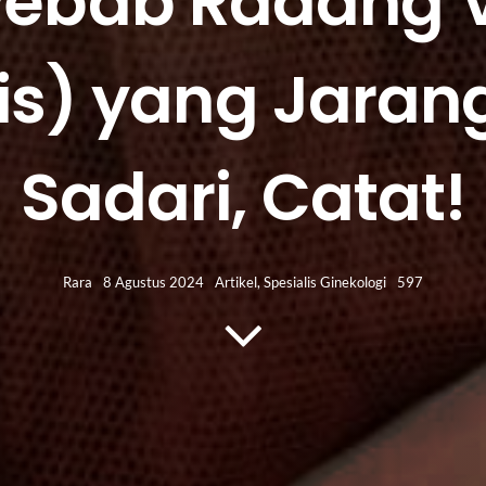
yebab Radang 
tis) yang Jaran
Sadari, Catat!
Rara
8 Agustus 2024
Artikel
,
Spesialis Ginekologi
597