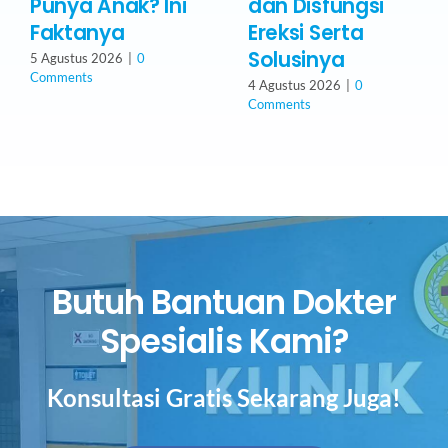
Punya Anak? Ini
dan Disfungsi
Faktanya
Ereksi Serta
Solusinya
5 Agustus 2026
|
0
Comments
4 Agustus 2026
|
0
Comments
Butuh Bantuan Dokter
Spesialis Kami?
Konsultasi Gratis Sekarang Juga!