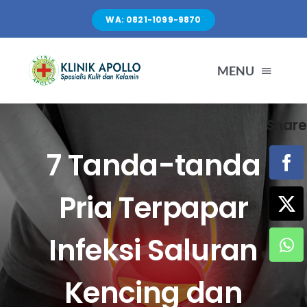
Skip
WA: 0821-1099-9870
to
content
MENU
Share
TENTANG KAMI
7 Tanda-tanda
LAYANAN
Pria Terpapar
FASILITAS
Infeksi Saluran
ARTIKEL
Kencing dan