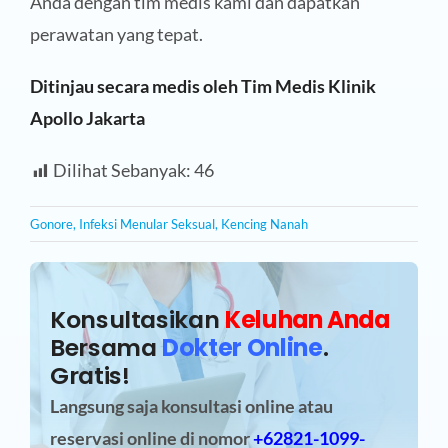
Anda dengan tim medis kami dan dapatkan
perawatan yang tepat.
Ditinjau secara medis oleh Tim Medis Klinik
Apollo Jakarta
Dilihat Sebanyak:
46
Gonore
,
Infeksi Menular Seksual
,
Kencing Nanah
Konsultasikan
Keluhan Anda
Bersama
Dokter Online
.
Gratis!
Langsung saja konsultasi online atau
reservasi online
di nomor
+62821-1099-