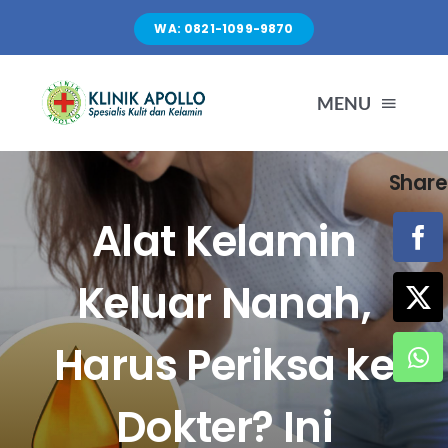
Skip
WA: 0821-1099-9870
to
content
MENU
Share
TENTANG KAMI
Alat Kelamin
LAYANAN
Keluar Nanah,
FASILITAS
Harus Periksa ke
ARTIKEL
Dokter? Ini