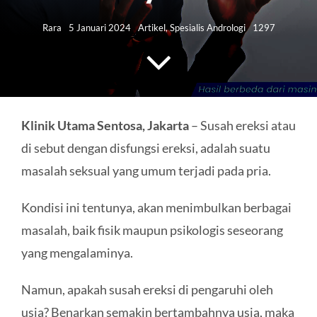
HUBUNGI KAMI
Rara
5 Januari 2024
Artikel
,
Spesialis Andrologi
1297
Search
for:
Klinik Utama Sentosa, Jakarta
– Susah ereksi atau
di sebut dengan disfungsi ereksi, adalah suatu
masalah seksual yang umum terjadi pada pria.
Kondisi ini tentunya, akan menimbulkan berbagai
masalah, baik fisik maupun psikologis seseorang
yang mengalaminya.
Namun, apakah susah ereksi di pengaruhi oleh
usia? Benarkan semakin bertambahnya usia, maka