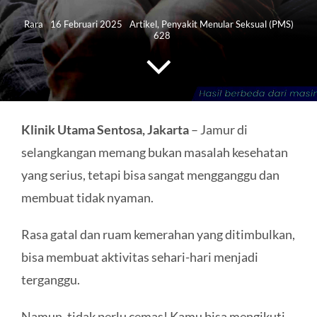
HUBUNGI KAMI
Rara
16 Februari 2025
Artikel
,
Penyakit Menular Seksual (PMS)
628
Search
for:
Klinik Utama Sentosa, Jakarta
– Jamur di
selangkangan memang bukan masalah kesehatan
yang serius, tetapi bisa sangat mengganggu dan
membuat tidak nyaman.
Rasa gatal dan ruam kemerahan yang ditimbulkan,
bisa membuat aktivitas sehari-hari menjadi
terganggu.
Namun, tidak perlu cemas! Kamu bisa mengikuti