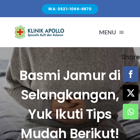
Skip
WA: 0821-1099-9870
to
content
MENU
Share
TENTANG KAMI
Basmi Jamur di
LAYANAN
Selangkangan,
FASILITAS
Yuk Ikuti Tips
ARTIKEL
Mudah Berikut!