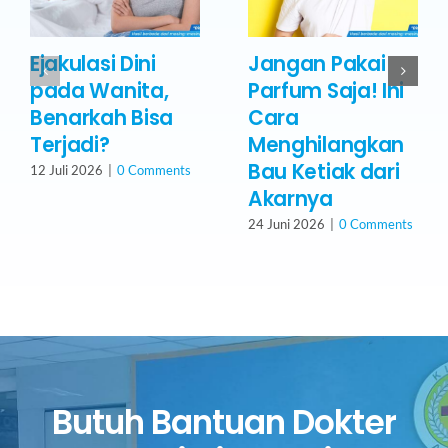
Ejakulasi Dini
Jangan Pakai
pada Wanita,
Parfum Saja! Ini
Benarkah Bisa
Cara
Terjadi?
Menghilangkan
Bau Ketiak dari
12 Juli 2026
|
0 Comments
Akarnya
24 Juni 2026
|
0 Comments
Butuh Bantuan Dokter