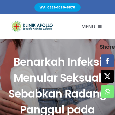
Skip
WA: 0821-1099-9870
to
content
MENU
Share
TENTANG KAMI
Benarkah Infeksi
LAYANAN
Menular Seksual
FASILITAS
Sebabkan Radang
ARTIKEL
Panggul pada