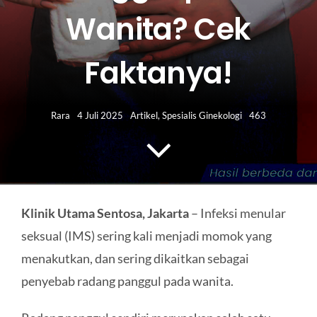
HUBUNGI KAMI
Wanita? Cek
Search
Faktanya!
for:
Rara
4 Juli 2025
Artikel
,
Spesialis Ginekologi
463
Klinik Utama Sentosa, Jakarta
– Infeksi menular
seksual (IMS) sering kali menjadi momok yang
menakutkan, dan sering dikaitkan sebagai
penyebab radang panggul pada wanita.