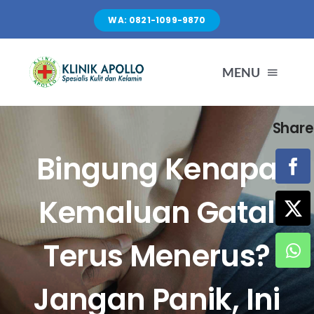
Skip
WA: 0821-1099-9870
to
content
MENU
Share
TENTANG KAMI
Bingung Kenapa
LAYANAN
Kemaluan Gatal
FASILITAS
Terus Menerus?
ARTIKEL
Jangan Panik, Ini