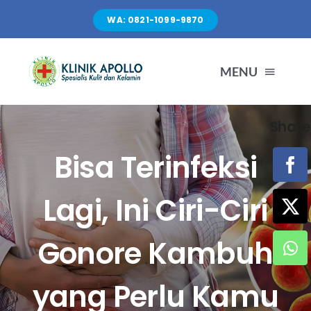
Skip
WA: 0821-1099-9870
to
content
MENU
Share
TENTANG KAMI
Bisa Terinfeksi
LAYANAN
Lagi, Ini Ciri-Ciri
FASILITAS
Gonore Kambuh
ARTIKEL
yang Perlu Kamu