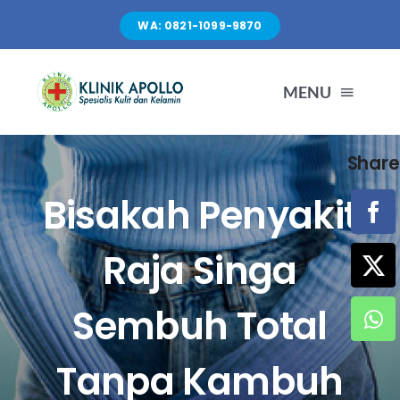
Skip
WA: 0821-1099-9870
to
content
MENU
Share
TENTANG KAMI
Bisakah Penyakit
LAYANAN
Raja Singa
FASILITAS
Sembuh Total
ARTIKEL
Tanpa Kambuh