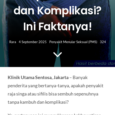
HUBUNGI KAMI
dan Komplikasi?
Search
Ini Faktanya!
for:
Rara
4 September 2025
Penyakit Menular Seksual (PMS)
324
Klinik Utama Sentosa, Jakarta
– Banyak
penderita yang bertanya-tanya, apakah penyakit
raja singa atau sifilis bisa sembuh sepenuhnya
tanpa kambuh dan komplikasi?