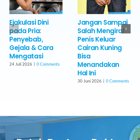
Ejakulasi Dini
Jangan Sampai
pada Pria:
Salah Mengira!
Penyebab,
Penis Keluar
Gejala & Cara
Cairan Kuning
Mengatasi
Bisa
Menandakan
24 Juli 2026
|
0 Comments
Hal Ini
30 Juni 2026
|
0 Comments