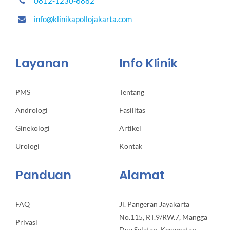
0812-1230-6882
info@klinikapollojakarta.com
Layanan
Info Klinik
PMS
Tentang
Andrologi
Fasilitas
Ginekologi
Artikel
Urologi
Kontak
Panduan
Alamat
FAQ
Jl. Pangeran Jayakarta
No.115, RT.9/RW.7, Mangga
Privasi
Dua Selatan, Kecamatan