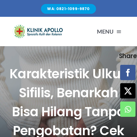
Skip
WA: 0821-1099-9870
to
content
MENU
Share
TENTANG KAMI
Karakteristik Ulkus
LAYANAN
Sifilis, Benarkah
FASILITAS
Bisa Hilang Tanpa
ARTIKEL
Pengobatan? Cek