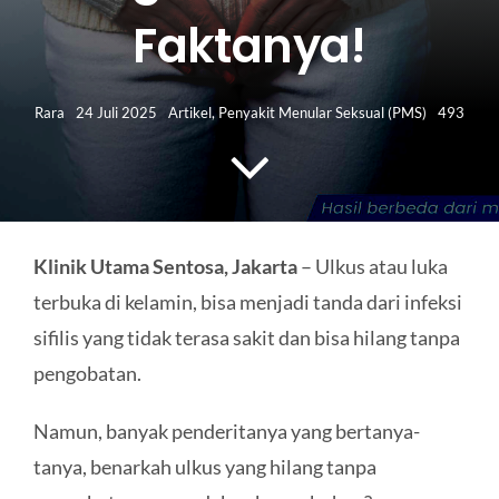
HUBUNGI KAMI
Faktanya!
Search
for:
Rara
24 Juli 2025
Artikel
,
Penyakit Menular Seksual (PMS)
493
Klinik Utama Sentosa, Jakarta
– Ulkus atau luka
terbuka di kelamin, bisa menjadi tanda dari infeksi
sifilis yang tidak terasa sakit dan bisa hilang tanpa
pengobatan.
Namun, banyak penderitanya yang bertanya-
tanya, benarkah ulkus yang hilang tanpa