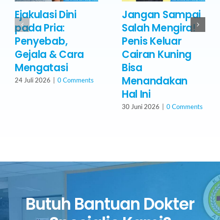
Ejakulasi Dini
Jangan Sampai
pada Pria:
Salah Mengira!
Penyebab,
Penis Keluar
Gejala & Cara
Cairan Kuning
Mengatasi
Bisa
Menandakan
24 Juli 2026
|
0 Comments
Hal Ini
30 Juni 2026
|
0 Comments
Butuh Bantuan Dokter