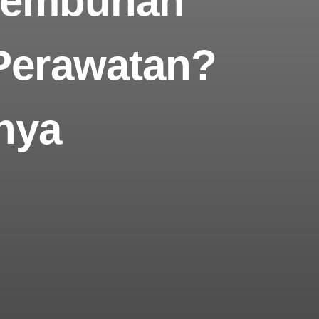
yembuhan
 Perawatan?
nya