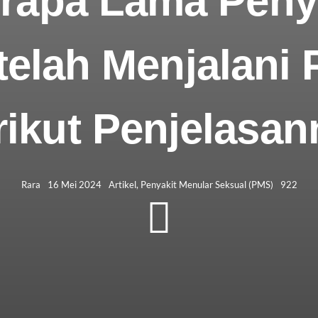
erapa Lama Pen
elah Menjalani
rikut Penjelasan
Rara
16 Mei 2024
Artikel
,
Penyakit Menular Seksual (PMS)
922