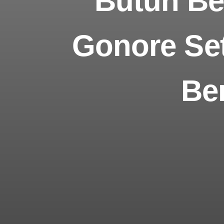
Butuh B
Gonore Set
Be