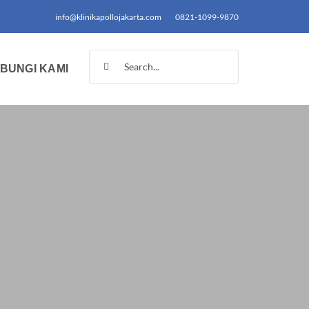
info@klinikapollojakarta.com
0821-1099-9870
Search
BUNGI KAMI
for: