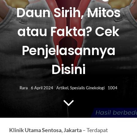
HUBUNGI KAMI
Daun Sirih, Mitos
Search
atau Fakta? Cek
for:
Penjelasannya
Disini
Rara
6 April 2024
Artikel
,
Spesialis Ginekologi
1004
Klinik Utama Sentosa, Jakarta
– Terdapat