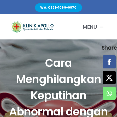
Skip
WA: 0821-1099-9870
to
content
MENU
Share
TENTANG KAMI
Cara
LAYANAN
Menghilangkan
FASILITAS
Keputihan
ARTIKEL
Abnormal dengan