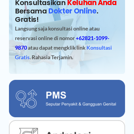
Konsultasikan
Keluhan Anda
Bersama
Dokter Online
.
Gratis!
Langsung saja konsultasi online atau
reservasi online
di nomor
+62821-1099-
9870
atau dapat mengklik link
Konsultasi
Gratis
. Rahasia Terjamin.