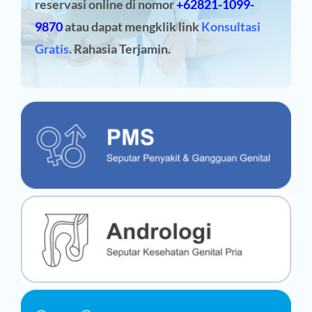
reservasi online
di nomor
+62821-1099-
9870
atau dapat mengklik link
Konsultasi
Gratis
. Rahasia Terjamin.