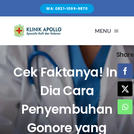
Skip
WA: 0821-1099-9870
to
content
MENU
Share
TENTANG KAMI
Cek Faktanya! Ini
LAYANAN
Dia Cara
FASILITAS
Penyembuhan
ARTIKEL
Gonore yang