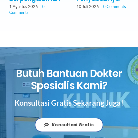
1 Agustus 2026
|
0
10 Juli 2026
|
0 Comments
Comments
Butuh Bantuan Dokter
Spesialis Kami?
Konsultasi Gratis Sekarang Juga!
Konsultasi Gratis