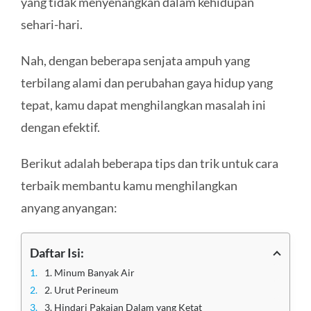
yang tidak menyenangkan dalam kehidupan
sehari-hari.
Nah, dengan beberapa senjata ampuh yang
terbilang alami dan perubahan gaya hidup yang
tepat, kamu dapat menghilangkan masalah ini
dengan efektif.
Berikut adalah beberapa tips dan trik untuk cara
terbaik membantu kamu menghilangkan
anyang anyangan:
Daftar Isi:
1. Minum Banyak Air
2. Urut Perineum
3. Hindari Pakaian Dalam yang Ketat