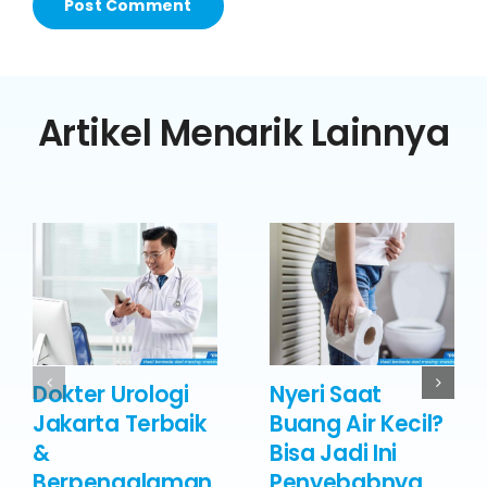
Artikel Menarik Lainnya
Dokter Urologi
Nyeri Saat
Jakarta Terbaik
Buang Air Kecil?
&
Bisa Jadi Ini
Berpengalaman
Penyebabnya