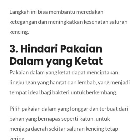
Langkah ini bisa membantu meredakan
ketegangan dan meningkatkan kesehatan saluran
kencing.
3. Hindari Pakaian
Dalam yang Ketat
Pakaian dalam yang ketat dapat menciptakan
lingkungan yang hangat dan lembab, yang menjadi
tempat ideal bagi bakteri untuk berkembang.
Pilih pakaian dalam yang longgar dan terbuat dari
bahan yang bernapas seperti katun, untuk
menjaga daerah sekitar saluran kencing tetap
kering.