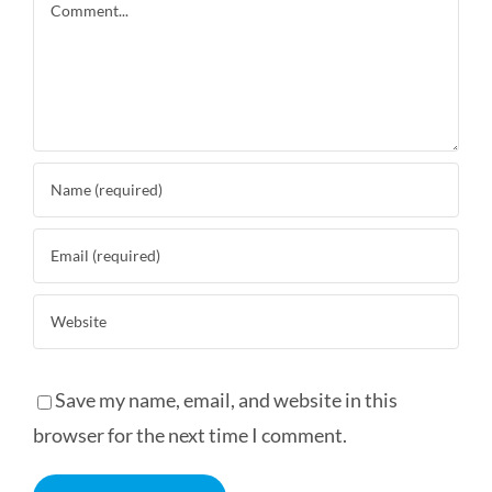
Comment
Save my name, email, and website in this
browser for the next time I comment.