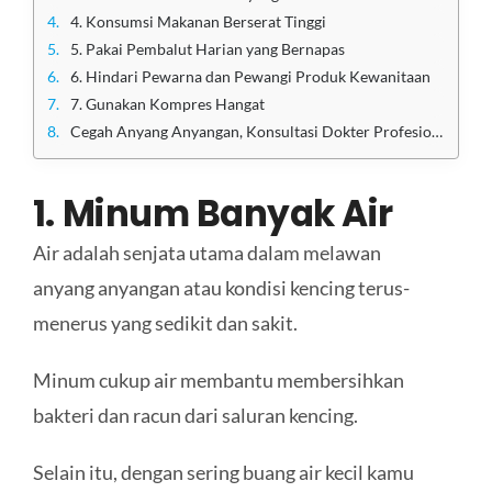
4. Konsumsi Makanan Berserat Tinggi
5. Pakai Pembalut Harian yang Bernapas
6. Hindari Pewarna dan Pewangi Produk Kewanitaan
7. Gunakan Kompres Hangat
Cegah Anyang Anyangan, Konsultasi Dokter Profesional Segera!
1. Minum Banyak Air
Air adalah senjata utama dalam melawan
anyang anyangan atau kondisi kencing terus-
menerus yang sedikit dan sakit.
Minum cukup air membantu membersihkan
bakteri dan racun dari saluran kencing.
Selain itu, dengan sering buang air kecil kamu