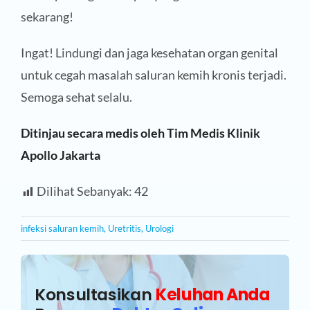
sekarang!
Ingat! Lindungi dan jaga kesehatan organ genital
untuk cegah masalah saluran kemih kronis terjadi.
Semoga sehat selalu.
Ditinjau secara medis oleh Tim Medis Klinik
Apollo Jakarta
Dilihat Sebanyak:
42
infeksi saluran kemih
,
Uretritis
,
Urologi
Konsultasikan
Keluhan Anda