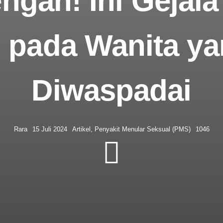
gah! Ini Gejala
 pada Wanita ya
Diwaspadai
Rara
15 Juli 2024
Artikel
,
Penyakit Menular Seksual (PMS)
1046