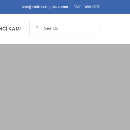
info@klinikapollojakarta.com
0821-1099-9870
Search
GI KAMI
for: