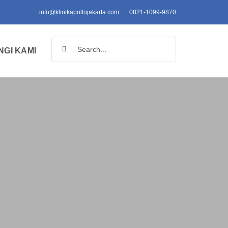
info@klinikapollojakarta.com
0821-1099-9870
Search
GI KAMI
for: