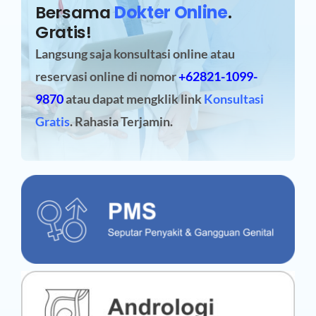
Bersama
Dokter Online
.
Gratis!
Langsung saja konsultasi online atau
reservasi online
di nomor
+62821-1099-
9870
atau dapat mengklik link
Konsultasi
Gratis
. Rahasia Terjamin.