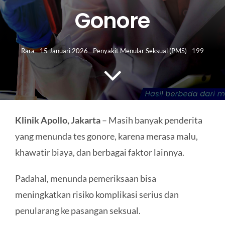
HUBUNGI KAMI
Gonore
Search
for:
Rara
15 Januari 2026
Penyakit Menular Seksual (PMS)
199
Klinik Apollo, Jakarta
– Masih banyak penderita
yang menunda tes gonore, karena merasa malu,
khawatir biaya, dan berbagai faktor lainnya.
Padahal, menunda pemeriksaan bisa
meningkatkan risiko komplikasi serius dan
penularang ke pasangan seksual.