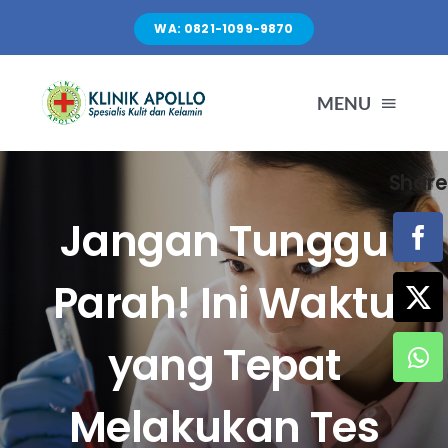
Skip
WA: 0821-1099-9870
to
content
MENU
Share
TENTANG KAMI
Jangan Tunggu
LAYANAN
Parah! Ini Waktu
FASILITAS
yang Tepat
ARTIKEL
Melakukan Tes